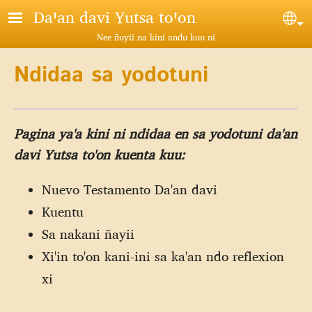
Pasar al contenido principal
Daꞌan davi Yutsa toꞌon
Sel
Nee ñuyii na kini andu kuu ni
Ndidaa sa yodotuni
Pagina ya'a kini ni ndidaa en sa yodotuni da'an
davi Yutsa to'on kuenta kuu:
Nuevo Testamento Da'an davi
Kuentu
Sa nakani ñayii
Xi'in to'on kani-ini sa ka'an ndo reflexion
xi