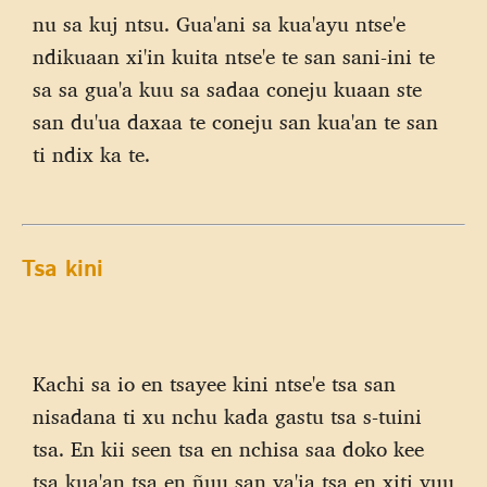
nu sa kuj ntsu. Gua'ani sa kua'ayu ntse'e
ndikuaan xi'in kuita ntse'e te san sani-ini te
sa sa gua'a kuu sa sadaa coneju kuaan ste
san du'ua daxaa te coneju san kua'an te san
ti ndix ka te.
Tsa kini
Kachi sa io en tsayee kini ntse'e tsa san
nisadana ti xu nchu kada gastu tsa s-tuini
tsa. En kii seen tsa en nchisa saa doko kee
tsa kua'an tsa en ñuu san ya'ia tsa en xiti yuu