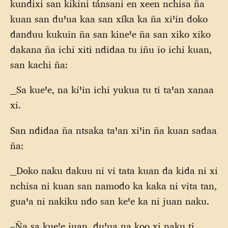
kundixi san kikini tánsani en xeen nchisa ña
kuan san duꞌua kaa san xíka ka ña xiꞌin doko
danduu kukuin ña san kineꞌe ña san xiko xiko
dakana ña ichi xiti ndidaa tu iñu io ichi kuan,
san kachi ña:
__Sa kueꞌe, na kiꞌin ichi yukua tu ti taꞌan xanaa
xi.
San ndidaa ña ntsaka taꞌan xiꞌin ña kuan sadaa
ña:
__Doko naku dakuu ni vi tata kuan da kida ni xi
nchisa ni kuan san namodo ka kaka ni vita tan,
guaꞌa ni nakiku ndo san keꞌe ka ni juan naku.
–Ña sa kueꞌe juan, duꞌua na koo xi naku ti