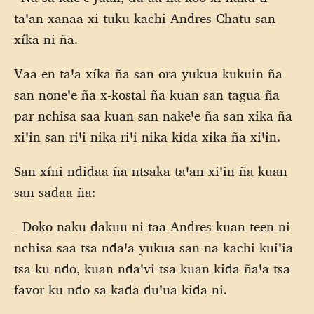
taꞌan xanaa xi tuku kachi Andres Chatu san
xíka ni ña.
Vaa en taꞌa xíka ña san ora yukua kukuin ña
san noneꞌe ña x-kostal ña kuan san tagua ña
par nchisa saa kuan san nakeꞌe ña san xika ña
xiꞌin san riꞌi nika riꞌi nika kida xika ña xiꞌin.
San xíni ndidaa ña ntsaka taꞌan xiꞌin ña kuan
san sadaa ña:
__Doko naku dakuu ni taa Andres kuan teen ni
nchisa saa tsa ndaꞌa yukua san na kachi kuiꞌia
tsa ku ndo, kuan ndaꞌvi tsa kuan kida ñaꞌa tsa
favor ku ndo sa kada duꞌua kida ni.