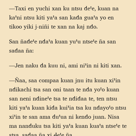
—Taxi en yuchi xan ku ntsu deꞌe, kuan na
kaꞌni ntsu kiti yaꞌa san kada guaꞌa yo en
tikoo yiki j-niñi te xan na kaj ndo.
San ñadeꞌe ndaꞌa kuan yuꞌu ntseꞌe ña san
sadaa ña:
—Jen naku da kuu ni, ami niꞌin ni kiti xan.
—Ñaa, saa compaa kuan jnu itu kuan xiꞌin
ndikachi tsa san oni taan te nda yoꞌo kuan
san neni ndineꞌe tsa te ndidaa te, ten ntsu
kiti yaꞌa kuan kida kuiꞌia tsa ku ndayoꞌo ntsu
xiꞌin te san ama duꞌua ni kendo juan. Nisa
ma nanduku tsa kiti yaꞌa kuan kuaꞌa ntseꞌe te
stsa, sadaa ña xi đeꞌe ña.