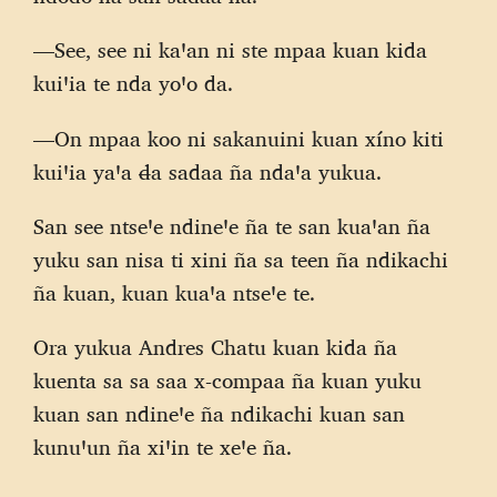
—See, see ni kaꞌan ni ste mpaa kuan kida
kuiꞌia te nda yoꞌo da.
—On mpaa koo ni sakanuini kuan xíno kiti
kuiꞌia yaꞌa đa sadaa ña ndaꞌa yukua.
San see ntseꞌe ndineꞌe ña te san kuaꞌan ña
yuku san nisa ti xini ña sa teen ña ndikachi
ña kuan, kuan kuaꞌa ntseꞌe te.
Ora yukua Andres Chatu kuan kida ña
kuenta sa sa saa x-compaa ña kuan yuku
kuan san ndineꞌe ña ndikachi kuan san
kunuꞌun ña xiꞌin te xeꞌe ña.