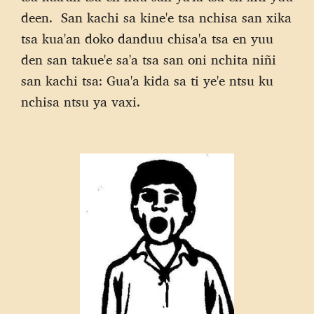
deen. San kachi sa kine'e tsa nchisa san xika
tsa kua'an doko danduu chisa'a tsa en yuu
den san takue'e sa'a tsa san oni nchita niñi
san kachi tsa: Gua'a kida sa ti ye'e ntsu ku
nchisa ntsu ya vaxi.