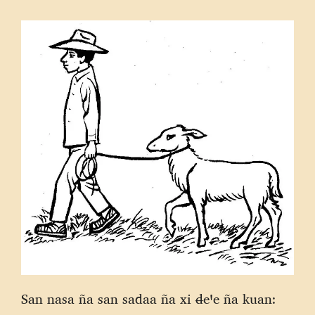
San nasa ña san sadaa ña xi đeꞌe ña kuan: