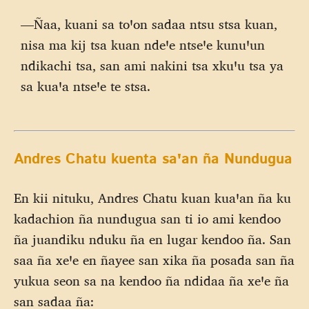
—Ñaa, kuani sa toꞌon sadaa ntsu stsa kuan,
nisa ma kij tsa kuan ndeꞌe ntseꞌe kunuꞌun
ndikachi tsa, san ami nakini tsa xkuꞌu tsa ya
sa kuaꞌa ntseꞌe te stsa.
Andres Chatu kuenta saꞌan ña Nundugua
En kii nituku, Andres Chatu kuan kuaꞌan ña ku
kadachion ña nundugua san ti io ami kendoo
ña juandiku nduku ña en lugar kendoo ña. San
saa ña xeꞌe en ñayee san xika ña posada san ña
yukua seon sa na kendoo ña ndidaa ña xeꞌe ña
san sadaa ña: