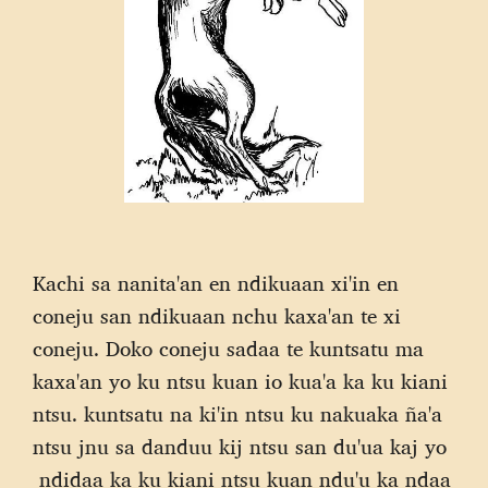
Kachi sa nanita'an en ndikuaan xi'in en
coneju san ndikuaan nchu kaxa'an te xi
coneju. Doko coneju sadaa te kuntsatu ma
kaxa'an yo ku ntsu kuan io kua'a ka ku kiani
ntsu. kuntsatu na ki'in ntsu ku nakuaka ña'a
ntsu jnu sa danduu kij ntsu san du'ua kaj yo
ndidaa ka ku kiani ntsu kuan ndu'u ka ndaa