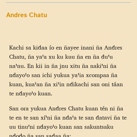
Andres Chatu
Kachi sa kidaa ío en ñayee inani ña Andres
Chatu, ña yaꞌa xu ku kuu ña en ña duꞌu
naꞌnu. En kii in ña jnu xitu ña nakiꞌni ña
ndayoꞌo san ichi yukua yaꞌia xcompaa ña
kuan, kuaꞌan ña xiꞌin ndikachi san oni táan
te ndayoꞌo kuan.
San ora yukua Andres Chatu kuan tén ni ña
te en te san xíꞌni ña ndaꞌa te san datavi ña te
uu tinuꞌni ndayoꞌo kuan san sakuntsaku
ndodo ña san sadaa ña: