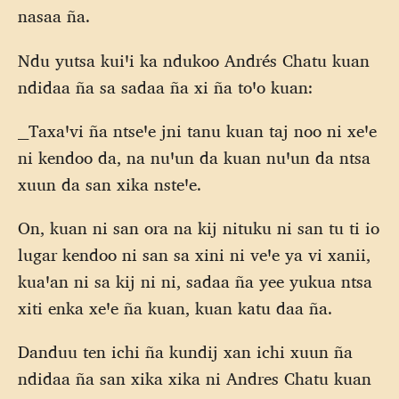
nasaa ña.
Ndu yutsa kuiꞌi ka ndukoo Andrés Chatu kuan
ndidaa ña sa sadaa ña xi ña toꞌo kuan:
__Taxaꞌvi ña ntseꞌe jni tanu kuan taj noo ni xeꞌe
ni kendoo da, na nuꞌun da kuan nuꞌun da ntsa
xuun da san xika nsteꞌe.
On, kuan ni san ora na kij nituku ni san tu ti io
lugar kendoo ni san sa xini ni veꞌe ya vi xanii,
kuaꞌan ni sa kij ni ni, sadaa ña yee yukua ntsa
xiti enka xeꞌe ña kuan, kuan katu daa ña.
Danduu ten ichi ña kundij xan ichi xuun ña
ndidaa ña san xika xika ni Andres Chatu kuan