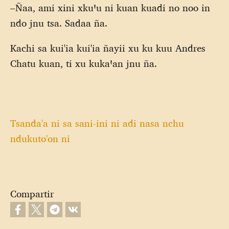
–Ñaa, ami xini xkuꞌu ni kuan kuadi no noo in
ndo jnu tsa. Sadaa ña.
Kachi sa kui'ia kui'ia ñayii xu ku kuu Andres
Chatu kuan, ti xu kukaꞌan jnu ña.
Tsanda'a ni sa sani-ini ni adi nasa nchu
ndukuto'on ni
Compartir