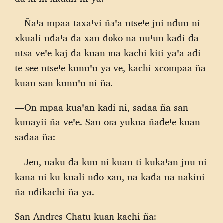
—Ñaꞌa mpaa taxaꞌvi ñaꞌa ntseꞌe jni nduu ni
xkuali ndaꞌa da xan doko na nuꞌun kadi da
ntsa veꞌe kaj da kuan ma kachi kiti yaꞌa adi
te see ntseꞌe kunuꞌu ya ve, kachi xcompaa ña
kuan san kunuꞌu ni ña.
—On mpaa kuaꞌan kadi ni, sadaa ña san
kunayii ña veꞌe. San ora yukua ñadeꞌe kuan
sadaa ña:
—Jen, naku da kuu ni kuan ti kukaꞌan jnu ni
kana ni ku kuali ndo xan, na kada na nakini
ña ndikachi ña ya.
San Andres Chatu kuan kachi ña: