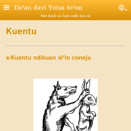
Pasar al contenido principal
Daꞌan davi Yutsa toꞌon
Sel
Nee ñuyii na kini andu kuu ni
Kuentu
x-Kuentu ndikuan xiꞌin coneju