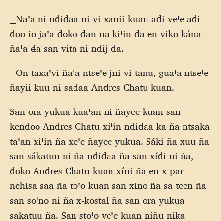
__Naꞌa ni ndidaa ni vi xanii kuan adi veꞌe adi
doo io jaꞌa doko dan na kiꞌin da en viko kána
ñaꞌa đa san vita ni ndij da.
__On taxaꞌvi ñaꞌa ntseꞌe jni vi tanu, guaꞌa ntseꞌe
ñayii kuu ni sadaa Andres Chatu kuan.
San ora yukua kuaꞌan ni ñayee kuan san
kendoo Andres Chatu xiꞌin ndidaa ka ña ntsaka
taꞌan xiꞌin ña xeꞌe ñayee yukua. Sáki ña xuu ña
san sákatuu ni ña ndidaa ña san xídi ni ña,
doko Andres Chatu kuan xíni ña en x-par
nchisa saa ña toꞌo kuan san xino ña sa teen ña
san soꞌno ni ña x-kostal ña san ora yukua
sakatuu ña. San stoꞌo veꞌe kuan niñu nika