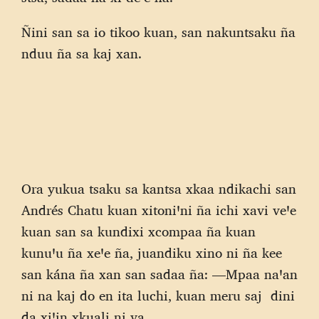
Ñini san sa io tikoo kuan, san nakuntsaku ña
nduu ña sa kaj xan.
Ora yukua tsaku sa kantsa xkaa ndikachi san
Andrés Chatu kuan xitoniꞌni ña ichi xavi veꞌe
kuan san sa kundixi xcompaa ña kuan
kunuꞌu ña xeꞌe ña, juandiku xino ni ña kee
san kána ña xan san sadaa ña: —Mpaa naꞌan
ni na kaj do en ita luchi, kuan meru saj dini
da xiꞌin xkuali ni ya.