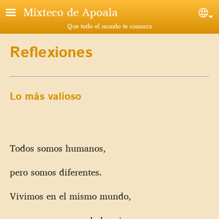
Pasar al contenido principal
Mixteco de Apoala
Sel
Que todo el mundo te conozca
Reflexiones
Lo más valioso
Todos somos humanos,
pero somos diferentes.
Vivimos en el mismo mundo,