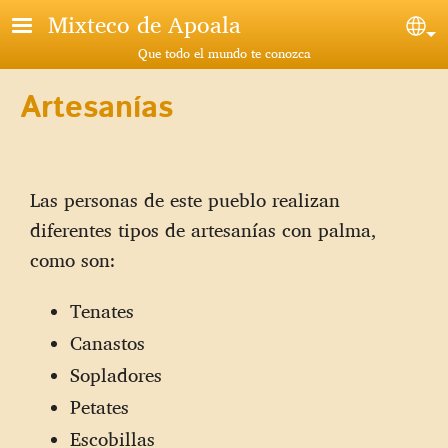
Pasar al contenido principal
Mixteco de Apoala
Sel
Que todo el mundo te conozca
Artesanías
Las personas de este pueblo realizan
diferentes tipos de artesanías con palma,
como son:
Tenates
Canastos
Sopladores
Petates
Escobillas