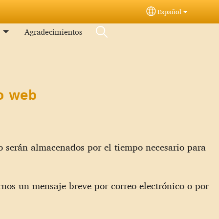
Español
Select your langu
a
Agradecimientos
io web
io serán almacenados por el tiempo necesario para
rnos un mensaje breve por correo electrónico o por