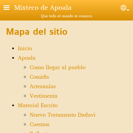
Pasar al contenido principal
Mixteco de Apoala
Sel
Que todo el mundo te conozca
Mapa del sitio
Inicio
Apoala
Como llegar al pueblo
Comida
Artesanías
Vestimenta
Material Escrito
Nuevo Testamento Dadavi
Cuentos