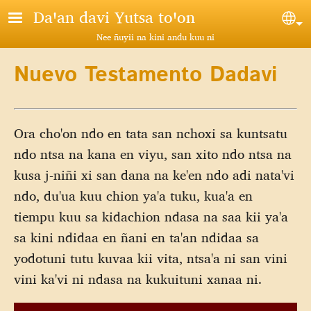
Pasar al contenido principal
Daꞌan davi Yutsa toꞌon
Sel
Nee ñuyii na kini andu kuu ni
Nuevo Testamento Dadavi
Ora cho'on ndo en tata san nchoxi sa kuntsatu
ndo ntsa na kana en viyu, san xito ndo ntsa na
kusa j-niñi xi san dana na ke'en ndo adi nata'vi
ndo, du'ua kuu chion ya'a tuku, kua'a en
tiempu kuu sa kidachion ndasa na saa kii ya'a
sa kini ndidaa en ñani en ta'an ndidaa sa
yodotuni tutu kuvaa kii vita, ntsa'a ni san vini
vini ka'vi ni ndasa na kukuituni xanaa ni.