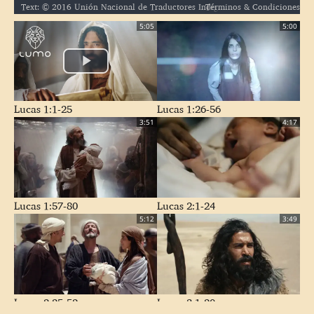
Términos & Condiciones
Text: © 2016 Unión Nacional de Traductores Indígenas A.C. / Audio: ℗ 2018 Hosanna / Video: Courtesy of LUMO Project Films
5:05
5:00
Lucas 1:1-25
Lucas 1:26-56
3:51
4:17
Lucas 1:57-80
Lucas 2:1-24
5:12
3:49
Lucas 2:25-52
Lucas 3:1-20